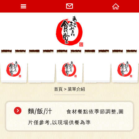
網站名稱
首頁
菜單介紹
麵/飯/汁
食材餐點依季節調整,圖
片僅參考,以現場供餐為準