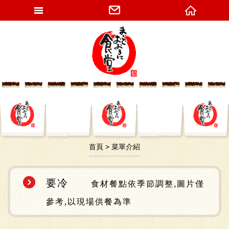
網站名稱
首頁
菜單介紹
要冷
食材餐點依季節調整,圖片僅
參考,以現場供餐為準