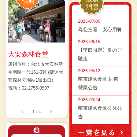
情報
消息
2026-07/09
為您把關．安心用餐
2026-06/15
【季節限定】夏のご
大安森林食堂
台中高鐵食堂
民生
馳走
區文
店鋪位址：台北市大安區新
店鋪位址：台中市烏日區站
店鋪位
2026-05/12
號出
生南路一段161-3號 (捷運大
區二路8號2F (台中高鐵站內
生西路
南京建國食堂 結束
安森林公園站1號出口)
2F)
出口)
營業公告
電話：02-2755-0997
電話：04-3600-6360
電話：02
店
(若有訂位需求請電洽各店
(若有
2026-03/24
鋪)
鋪)
南京建國食堂公休公
1
/
4
告