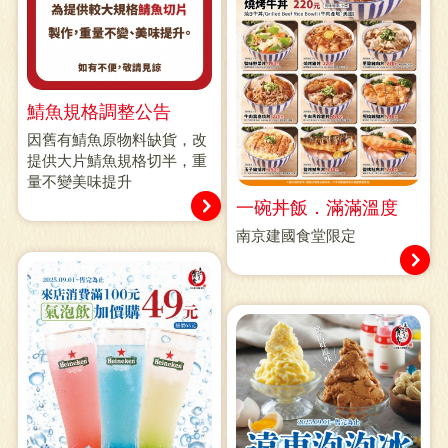
鯖魚規格調整公告
因舊有鯖魚原物料缺貨，改
提供大片鯖魚規格切半，重
量不變美味提升
一碗丼飯．滿滿溫度
南京建國食堂限定