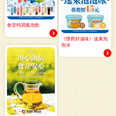
食堂特調氣泡飲
《懷舊好滋味》遠東泡
泡冰